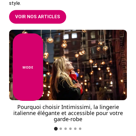
style.
VOIR NOS ARTICLES
MODE
e
Pourquoi choisir Intimissimi, la lingerie
L
italienne élégante et accessible pour votre
s
garde-robe