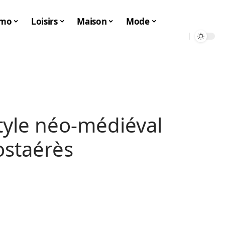
mo
Loisirs
Maison
Mode
tyle néo-médiéval
ostaérès