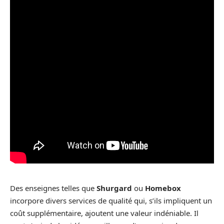
Des enseignes telles que
Shurgard
ou
Homebox
incorpore divers services de qualité qui, s’ils impliquent un
coût supplémentaire, ajoutent une valeur indéniable. Il