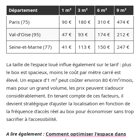
Département
1 m²
3 m²
6 m²
9 m²
Paris (75)
90 €
180 €
310 €
474 €
Val-d’Oise (95)
47 €
93 €
174 €
212 €
Seine-et-Marne (77)
41 €
113 €
150 €
247 €
La taille de l’espace loué influe également sur le tarif : plus
le box est spacieux, moins le coût par mètre carré est
élevé. Un espace d’1 m² peut coûter environ 80 €/m²/mois,
mais pour un grand volume, les prix peuvent s’adoucir
considérablement. En tenant compte de ces facteurs, il
devient stratégique d’ajuster la localisation en fonction de
la fréquence d’accès réel au box pour économiser sans trop
sacrifier à l’accessibilité.
A lire également :
Comment optimiser l'espace dans