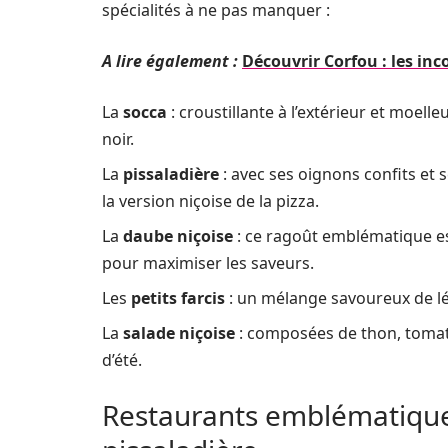
spécialités à ne pas manquer :
A lire également :
Découvrir Corfou : les inc
La
socca
: croustillante à l’extérieur et moelle
noir.
La
pissaladière
: avec ses oignons confits et
la version niçoise de la pizza.
La
daube niçoise
: ce ragoût emblématique est
pour maximiser les saveurs.
Les
petits farcis
: un mélange savoureux de lé
La
salade niçoise
: composées de thon, tomates
d’été.
Restaurants emblématiques