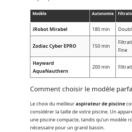
Modèle
Autonomie
Filtrat
iRobot Mirabel
180 min
Double
Filtra
Zodiac Cyber EPRO
150 min
Fine
Hayward
200 min
Filtrat
AquaNauthern
Comment choisir le modèle parfai
Le choix du meilleur
aspirateur de piscine
com
considérer la taille de votre piscine. Un appar
une piscine compacte, tandis qu’un modèle ro
nécessaire pour un grand bassin.