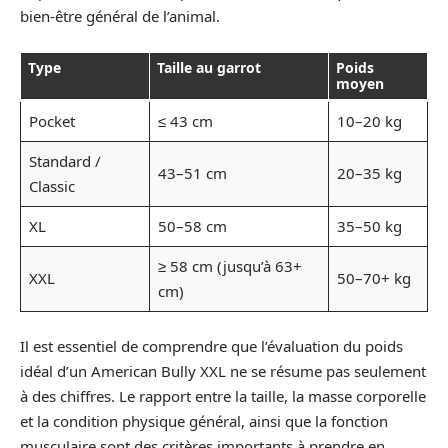
bien-être général de l’animal.
Type
Taille au garrot
Poids
moyen
Pocket
≤ 43 cm
10–20 kg
Standard /
43–51 cm
20–35 kg
Classic
XL
50–58 cm
35–50 kg
≥ 58 cm (jusqu’à 63+
XXL
50–70+ kg
cm)
Il est essentiel de comprendre que l’évaluation du poids
idéal d’un American Bully XXL ne se résume pas seulement
à des chiffres. Le rapport entre la taille, la masse corporelle
et la condition physique général, ainsi que la fonction
musculaire sont des critères importants à prendre en