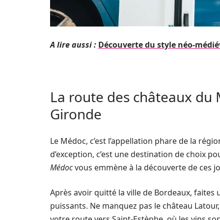
A lire aussi :
Découverte du style néo-médié
La route des châteaux du 
Gironde
Le Médoc, c’est l’appellation phare de la régi
d’exception, c’est une destination de choix p
Médoc
vous emmène à la découverte de ces joya
Après avoir quitté la ville de Bordeaux, faite
puissants. Ne manquez pas le château Latour
votre route vers Saint-Estèphe, où les vins so