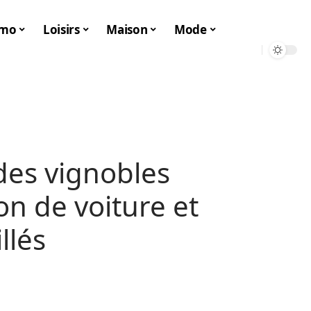
mo
Loisirs
Maison
Mode
des vignobles
ion de voiture et
llés