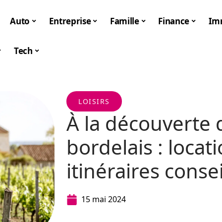
Auto
Entreprise
Famille
Finance
Im
Tech
LOISIRS
À la découverte 
bordelais : locat
itinéraires consei
15 mai 2024