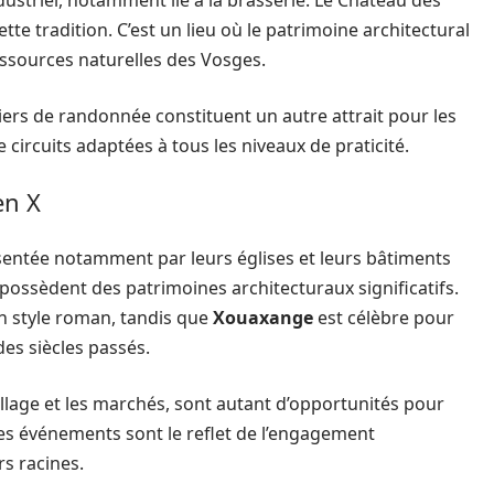
ndustriel, notamment lié à la brasserie. Le Château des
ette tradition. C’est un lieu où le patrimoine architectural
essources naturelles des Vosges.
iers de randonnée constituent un autre attrait pour les
 circuits adaptées à tous les niveaux de praticité.
en X
résentée notamment par leurs églises et leurs bâtiments
possèdent des patrimoines architecturaux significatifs.
 style roman, tandis que
Xouaxange
est célèbre pour
des siècles passés.
 village et les marchés, sont autant d’opportunités pour
 Ces événements sont le reflet de l’engagement
rs racines.