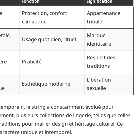
Fonction
Signification
e
Protection, confort
Appartenance
climatique
tribale
tale,
Marque
Usage quotidien, rituel
identitaire
Respect des
ère
Praticité
traditions
Libération
Esthétique moderne
ue
sexuelle
ontemporain, le string a constamment évolué pour
ment, plusieurs collections de lingerie, telles que celles
raditions pour marier design et héritage culturel. Ce
caractère unique et intemporel.