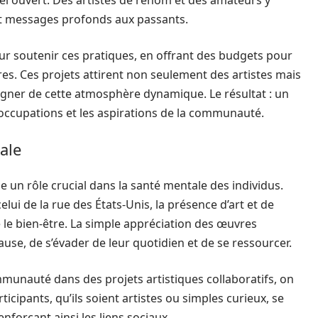
el ouvert. Des artistes de renom et des amateurs y
et messages profonds aux passants.
our soutenir ces pratiques, en offrant des budgets pour
res. Ces projets attirent non seulement des artistes mais
égner de cette atmosphère dynamique. Le résultat : un
réoccupations et les aspirations de la communauté.
ale
un rôle crucial dans la santé mentale des individus.
ui de la rue des États-Unis, la présence d’art et de
e le bien-être. La simple appréciation des œuvres
se, de s’évader de leur quotidien et de se ressourcer.
munauté dans des projets artistiques collaboratifs, on
icipants, qu’ils soient artistes ou simples curieux, se
forçant ainsi les liens sociaux.