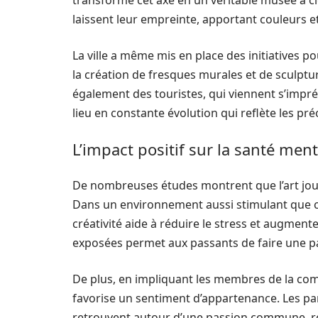
transforme cet axe en un véritable musée à ci
laissent leur empreinte, apportant couleurs 
La ville a même mis en place des initiatives p
la création de fresques murales et de sculptu
également des touristes, qui viennent s’impr
lieu en constante évolution qui reflète les p
L’impact positif sur la santé ment
De nombreuses études montrent que l’art joue 
Dans un environnement aussi stimulant que cel
créativité aide à réduire le stress et augment
exposées permet aux passants de faire une pau
De plus, en impliquant les membres de la com
favorise un sentiment d’appartenance. Les part
retrouvent autour d’une passion commune, ren