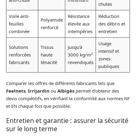
anti-chute
minimum
chutes
Voile anti-
Résistance
Réduction
Polyamide
feuilles
élevée aux
des débris et
renforcé
combinée
intempéries
entretien
Usage
Solutions
Tissus
Jusqu’à
intensif et
renforcées
haute
3000 kg/m²
zones
fabricants
ténacité
revendiqués
publiques
Comparer les offres de différents fabricants tels que
Feelnets
,
Irrijardin
ou
Albigès
permet d’obtenir des
devis compétitifs, en vérifiant la conformité aux normes NF
et EN chaque fois que possible.
Entretien et garantie : assurer la sécurité
sur le long terme