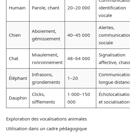
Communication,
Humain
Parole, chant
20–20 000
identification
vocale
Alertes,
Aboiement,
Chien
40–45 000
communication
gémissement
sociale
Miaulement,
Signalisation
Chat
48–64 000
ronronnement
affective, chasse
Infrasons,
Communication
Éléphant
1–20
grondements
longue distance
Clicks,
1 000–150
Écholocalisation
Dauphin
sifflements
000
et socialisation
Exploration des vocalisations animales
Utilisation dans un cadre pédagogique