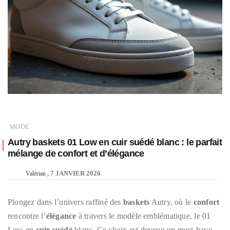
MODE
Autry baskets 01 Low en cuir suédé blanc : le parfait
mélange de confort et d’élégance
7 JANVIER 2026
Valérian
Plongez dans l’univers raffiné des
baskets
Autry, où le
confort
rencontre l’
élégance
à travers le modèle emblématique, le 01
Low en
cuir suédé
blanc. Ce choix est devenu un must-have