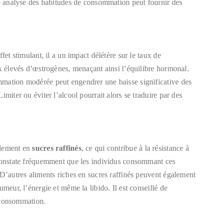
ne analyse des habitudes de consommation peut fournir des
fet stimulant, il a un impact délétère sur le taux de
ux élevés d’œstrogènes, menaçant ainsi l’équilibre hormonal.
mmation modérée peut engendrer une baisse significative des
miter ou éviter l’alcool pourrait alors se traduire par des
alement en
sucres raffinés
, ce qui contribue à la résistance à
 constate fréquemment que les individus consommant ces
 D’autres aliments riches en sucres raffinés peuvent également
meur, l’énergie et même la libido. Il est conseillé de
a consommation.